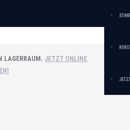
STAN
KONT
EN LAGERRAUM.
JETZT ONLINE
EN!
JETZ