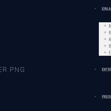
EINL
M
K
A
W
F
ER.PNG
ENTR
PREIS