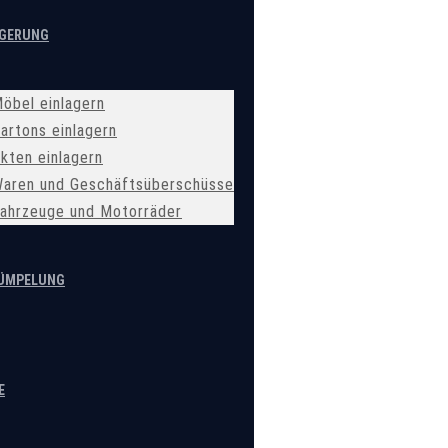
AGERUNG
öbel einlagern
artons einlagern
kten einlagern
aren und Geschäftsüberschüsse
ahrzeuge und Motorräder
ÜMPELUNG
E