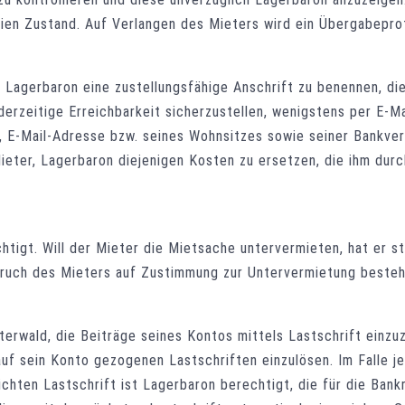
ien Zustand. Auf Verlangen des Mieters wird ein Übergabeproto
, Lagerbaron eine zustellungsfähige Anschrift zu benennen, d
derzeitige Erreichbarkeit sicherzustellen, wenigstens per E-Ma
t, E-Mail-Adresse bzw. seines Wohnsitzes sowie seiner Bankver
Mieter, Lagerbaron diejenigen Kosten zu ersetzen, die ihm dur
chtigt. Will der Mieter die Mietsache untervermieten, hat er 
pruch des Mieters auf Zustimmung zur Untervermietung besteh
erwald, die Beiträge seines Kontos mittels Lastschrift einzuz
 auf sein Konto gezogenen Lastschriften einzulösen. Im Falle 
chten Lastschrift ist Lagerbaron berechtigt, die für die Bank