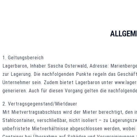
ALLGEM
1. Geltungsbereich
Lagerbaron, Inhaber Sascha Osterwald, Adresse: Marienberge
zur Lagerung. Die nachfolgenden Punkte regeln das Geschäft
Unternehmer sein. Zudem bietet Lagerbaron unter www.lagerr
generieren. Auch für diesen Vorgang gelten die nachfolgend
2. Vertragsgegenstand/Mietdauer
Mit Mietvertragsabschluss wird der Mieter berechtigt, den 
Stahlcontainer, verschließbar, nicht isoliert – zu Lagerungs
unbefristete Mietverhältnisse abgeschlossen werden, wobei f
Container bei Übernahme auf Schäden und Verunreinigungen zu