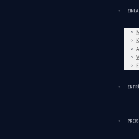
EINL
M
K
A
W
F
ENTR
PREIS