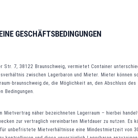
EINE GESCHÄFTSBEDINGUNGEN
r Str. 7, 38122 Braunschweig, vermietet Container unterschi
sverhältnis zwischen Lagerbaron und Mieter. Mieter können s
aum-braunschweig.de, die Möglichkeit an, den Abschluss des 
en Bedingungen.
im Mietvertrag näher bezeichneten Lagerraum – hierbei handel
zwecken zur vertraglich vereinbarten Mietdauer zu nutzen. Es 
ür unbefristete Mietverhältnisse eine Mindestmietzeit von 30
 kontrollieren und diese unverzüglich Lagerbaron anzuzeigen.