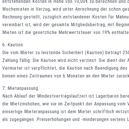
entstehenden Kosten in Höhe von 10,00€ zu berechnen und di
Wochenraten in Verzug, wird unter Anrechnung der schon ge
Rechnung gestellt, zuzüglich entstandener Kosten für Mahnu
vereinbart ist, wird der gesamte Mitgliedsbeitrag, mit Begin
Mieten ist die gesetzliche Mehrwertsteuer von 19% enthalte
6. Kaution
Die vom Mieter zu leistende Sicherheit (Kaution) beträgt 25
Zahlung fällig. Die Kaution wird nicht verzinst. Sie dient 
Vermieter ist verpflichtet, die Kaution nach Beendigung des
binnen eines Zeitraumes von 6 Monaten an den Mieter zurüc
7. Mietanpassung
Nach Ablauf der Mindestvertragslaufzeit ist Lagerbaron ber
die Mietzinshöhen, wie sie im Zeitpunkt der Anpassung vom V
einseitige Mieteranpassung ist dem Mieter schriftlich mitzu
als zugegangen. Preiserhöhungen und -minderungen seitens L