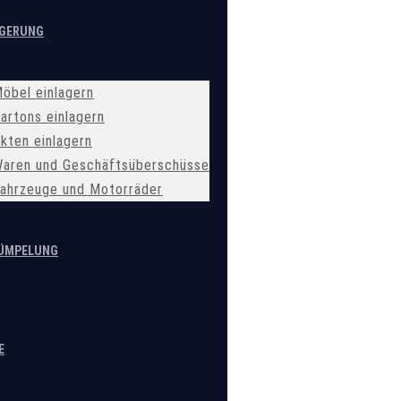
AGERUNG
öbel einlagern
artons einlagern
kten einlagern
aren und Geschäftsüberschüsse
ahrzeuge und Motorräder
ÜMPELUNG
E