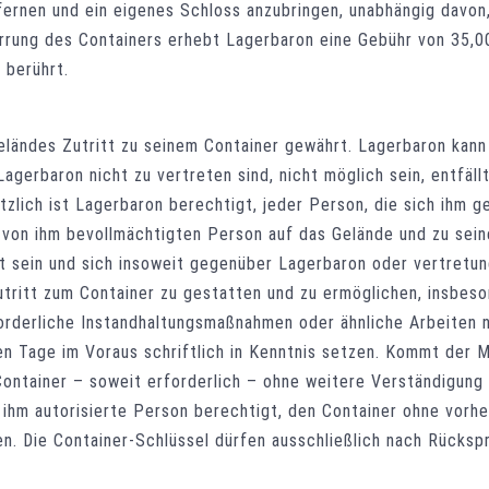
rnen und ein eigenes Schloss anzubringen, unabhängig davon,
errung des Containers erhebt Lagerbaron eine Gebühr von 35,
 berührt.
ländes Zutritt zu seinem Container gewährt. Lagerbaron kann 
agerbaron nicht zu vertreten sind, nicht möglich sein, entfäl
lich ist Lagerbaron berechtigt, jeder Person, die sich ihm ge
r von ihm bevollmächtigten Person auf das Gelände und zu sei
t sein und sich insoweit gegenüber Lagerbaron oder vertretu
utritt zum Container zu gestatten und zu ermöglichen, insbes
orderliche Instandhaltungsmaßnahmen oder ähnliche Arbeiten
 Tage im Voraus schriftlich in Kenntnis setzen. Kommt der Mi
Container – soweit erforderlich – ohne weitere Verständigung
 ihm autorisierte Person berechtigt, den Container ohne vorh
en. Die Container-Schlüssel dürfen ausschließlich nach Rücks