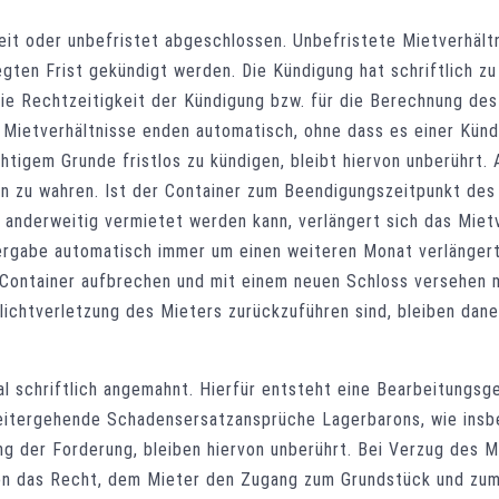
zeit oder unbefristet abgeschlossen. Unbefristete Mietverhält
gten Frist gekündigt werden. Die Kündigung hat schriftlich zu
die Rechtzeitigkeit der Kündigung bzw. für die Berechnung de
e Mietverhältnisse enden automatisch, ohne dass es einer Kün
htigem Grunde fristlos zu kündigen, bleibt hiervon unberührt. 
n zu wahren. Ist der Container zum Beendigungszeitpunkt des 
t anderweitig vermietet werden kann, verlängert sich das Miet
bergabe automatisch immer um einen weiteren Monat verlänger
 Container aufbrechen und mit einem neuen Schloss versehen 
lichtverletzung des Mieters zurückzuführen sind, bleiben dan
al schriftlich angemahnt. Hierfür entsteht eine Bearbeitungs
eitergehende Schadensersatzansprüche Lagerbarons, wie insbe
ng der Forderung, bleiben hiervon unberührt. Bei Verzug des 
on das Recht, dem Mieter den Zugang zum Grundstück und zum 