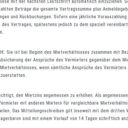
ese mit der nächsten Lastschrift automatisch einzuziehen. Ge
zahlten Beträge die gesamte Vertragssumme plus Anmeldegebüh
ngen und Rückbuchungen. Sofern eine jährliche Vorauszahlung
n des Vertrages, spätestens jedoch zu dem speziell vereinbarte
n.
0€. Sie ist bei Beginn des Mietverhältnisses zusammen mit Be
der Absicherung der Ansprüche des Vermieters gegenüber dem Mi
 Mietverhältnisses, wenn sämtliche Ansprüche des Vermieters 
kzuerstatten.
echtigt, den Mietzins angemessen zu erhöhen. Als angemessen
ermieter mit anderen Mietern für vergleichbare Mietverhältni
teilen. Das Mitteilungsschreiben gilt insoweit mit dem dritte
agerbaron sind mit einem Vorlauf von 14 Tagen schriftlich an